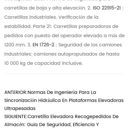
a
carretillas de baja y alta elevación. 2.
ISO 22915-21
:
n
Carretillas industriales. Verificación de la
t
estabilidad. Parte 21: Carretillas preparadoras de
e
pedidos con puesto del operador elevado a más de
n
1200 mm. 3.
EN 1726-2
: Seguridad de los camiones
i
industriales: camiones autopropulsados de hasta
m
10 000 kg de capacidad inclusive.
i
e
n
ANTERIOR:Normas De Ingeniería Para La
t
Sincronización Hidráulica En Plataformas Elevadoras
o
Ultrapesadas
y
SIGUIENTE:Carretilla Elevadora Recogepedidos De
c
Almacén: Guía De Seguridad, Eficiencia Y