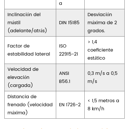
a
l
i
Inclinación del
Desviación
mástil
DIN 15185
máxima de 2
d
(adelante/atrás)
grados.
a
d
> 1,4
Factor de
ISO
coeficiente
d
estabilidad lateral
22915-21
estático
i
Velocidad de
n
ANSI
0,3 m/s a 0,5
elevación
á
B56.1
m/s
(cargada)
m
Distancia de
i
< 1,5 metros a
frenado (velocidad
EN 1726-2
c
8 km/h
máxima)
a