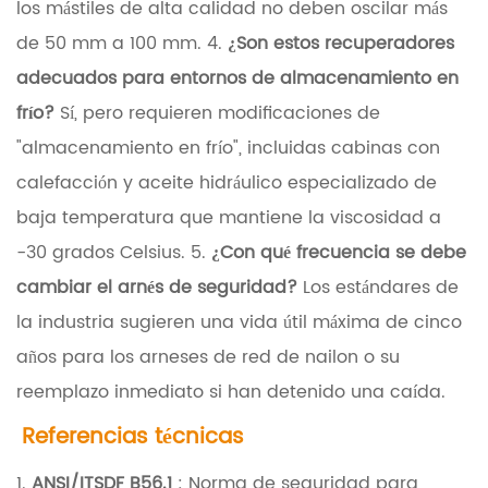
4
los mástiles de alta calidad no deben oscilar más
E
de 50 mm a 100 mm. 4.
¿Son estos recuperadores
s
adecuados para entornos de almacenamiento en
t
frío?
Sí, pero requieren modificaciones de
á
"almacenamiento en frío", incluidas cabinas con
n
calefacción y aceite hidráulico especializado de
d
baja temperatura que mantiene la viscosidad a
a
-30 grados Celsius. 5.
¿Con qué frecuencia se debe
r
cambiar el arnés de seguridad?
Los estándares de
e
la industria sugieren una vida útil máxima de cinco
s
años para los arneses de red de nailon o su
d
reemplazo inmediato si han detenido una caída.
e
Referencias técnicas
m
1.
ANSI/ITSDF B56.1
: Norma de seguridad para