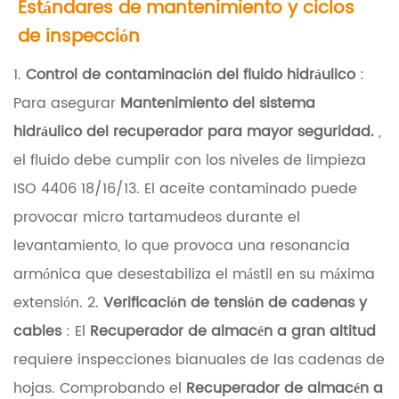
Estándares de mantenimiento y ciclos
3
de inspección
S
1.
Control de contaminación del fluido hidráulico
:
i
Para asegurar
Mantenimiento del sistema
s
hidráulico del recuperador para mayor seguridad.
,
t
el fluido debe cumplir con los niveles de limpieza
e
ISO 4406 18/16/13. El aceite contaminado puede
m
provocar micro tartamudeos durante el
a
levantamiento, lo que provoca una resonancia
s
armónica que desestabiliza el mástil en su máxima
d
extensión. 2.
Verificación de tensión de cadenas y
e
cables
: El
Recuperador de almacén a gran altitud
b
requiere inspecciones bianuales de las cadenas de
a
hojas. Comprobando el
Recuperador de almacén a
t