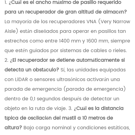
1.
¿Cuál es el ancho máximo de pasillo requerido
d
para un recuperador de gran altitud de almacén?
a
La mayoría de los recuperadores VNA (Very Narrow
d
Aisle) están diseñados para operar en pasillos tan
o
estrechos como entre 1400 mm y 1600 mm, siempre
p
que estén guiados por sistemas de cables o rieles.
e
2.
¿El recuperador se detiene automáticamente si
r
detecta un obstáculo?
Sí, las unidades equipadas
a
con LiDAR o sensores ultrasónicos activarán una
t
parada de emergencia (parada de emergencia)
i
dentro de 0,1 segundos después de detectar un
v
objeto en la ruta de viaje. 3.
¿Cuál es la distancia
a
típica de oscilación del mástil a 10 metros de
altura?
Bajo carga nominal y condiciones estáticas,