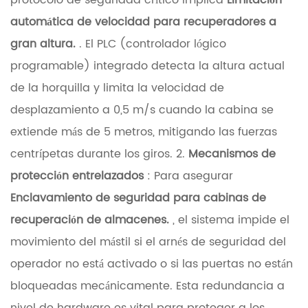
protocolo de seguridad crítico implica
Limitación
s
automática de velocidad para recuperadores a
t
gran altura.
. El PLC (controlador lógico
a
programable) integrado detecta la altura actual
b
de la horquilla y limita la velocidad de
i
desplazamiento a 0,5 m/s cuando la cabina se
l
extiende más de 5 metros, mitigando las fuerzas
i
centrípetas durante los giros. 2.
Mecanismos de
d
protección entrelazados
: Para asegurar
a
Enclavamiento de seguridad para cabinas de
d
recuperación de almacenes.
, el sistema impide el
e
movimiento del mástil si el arnés de seguridad del
s
operador no está activado o si las puertas no están
t
bloqueadas mecánicamente. Esta redundancia a
á