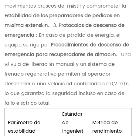
c
movimientos bruscos del mástil y comprometer la
o
Estabilidad de los preparadores de pedidos en
n
máxima extensión.
. 3.
Protocolos de descenso de
t
emergencia
: En caso de pérdida de energía, el
r
equipo se rige por
Procedimientos de descenso de
o
emergencia para recuperadores de almacén.
. Una
l
válvula de liberación manual y un sistema de
y
frenado regenerativo permiten al operador
e
descender a una velocidad controlada de 0,2 m/s,
s
lo que garantiza la seguridad incluso en caso de
t
fallo eléctrico total.
a
Estándar
b
Parámetro de
de
Métrica de
estabilidad
ingenierí
rendimiento
i