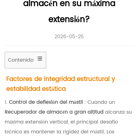
almacén en su máxima
extensión?
2026-05-25
Contenido
Factores de integridad estructural y
1
estabilidad estática
F
a
1.
Control de deflexión del mástil
: Cuando un
c
Recuperador de almacén a gran altitud
alcanza su
t
máxima extensión vertical, el principal desafío
o
técnico es mantener la rigidez del mástil. Los