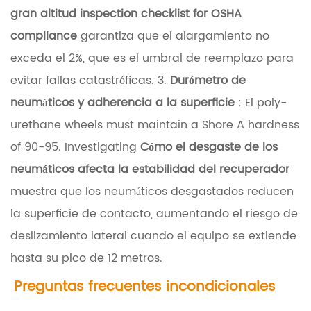
gran altitud inspection checklist for OSHA
e
compliance
garantiza que el alargamiento no
r
exceda el 2%, que es el umbral de reemplazo para
í
evitar fallas catastróficas. 3.
Durómetro de
a
neumáticos y adherencia a la superficie
: El poly-
s
urethane wheels must maintain a Shore A hardness
y
of 90-95. Investigating
Cómo el desgaste de los
c
neumáticos afecta la estabilidad del recuperador
o
muestra que los neumáticos desgastados reducen
n
la superficie de contacto, aumentando el riesgo de
t
deslizamiento lateral cuando el equipo se extiende
i
hasta su pico de 12 metros.
n
Preguntas frecuentes incondicionales
u
i