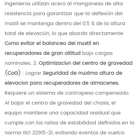
r
ingenieros utilizan acero al manganeso de alta
e
resistencia para garantizar que la deflexión del
s
mástil se mantenga dentro del 0,5 % de la altura
d
total de elevación, lo que aborda directamente
e
Cómo evitar el balanceo del mástil en
i
recuperadores de gran altitud
bajo cargas
n
nominales. 2.
Optimización del centro de gravedad
t
(CoG)
: Lograr
Seguridad de máxima altura de
e
elevación para recuperadores de almacenes.
g
Requiere un sistema de contrapeso compensado.
r
Al bajar el centro de gravedad del chasis, el
i
equipo mantiene una capacidad residual que
d
cumple con los ratios de estabilidad definidos en la
a
norma ISO 22915-21, evitando eventos de vuelco