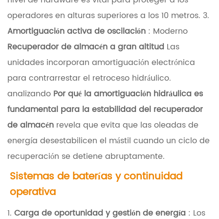
nivel de hardware es vital para proteger a los
t
operadores en alturas superiores a los 10 metros. 3.
i
Amortiguación activa de oscilación
: Moderno
c
Recuperador de almacén a gran altitud
Las
a
unidades incorporan amortiguación electrónica
para contrarrestar el retroceso hidráulico.
2
analizando
Por qué la amortiguación hidráulica es
P
fundamental para la estabilidad del recuperador
r
de almacén
revela que evita que las oleadas de
o
energía desestabilicen el mástil cuando un ciclo de
t
recuperación se detiene abruptamente.
o
Sistemas de baterías y continuidad
c
operativa
o
l
1.
Carga de oportunidad y gestión de energía
: Los