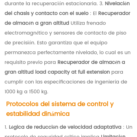
d
durante la recuperación estacionaria. 3.
Nivelación
e
del chasis y contacto con el suelo
: El
Recuperador
s
de almacén a gran altitud
Utiliza frenado
t
electromagnético y sensores de contacto de piso
r
de precisión. Esto garantiza que el equipo
u
permanezca perfectamente nivelado, lo cual es un
c
requisito previo para
Recuperador de almacén a
t
gran altitud load capacity at full extension
para
u
cumplir con las especificaciones de ingeniería de
r
1000 kg a 1500 kg.
a
Protocolos del sistema de control y
l
estabilidad dinámica
y
1.
Lógica de reducción de velocidad adaptativa
: Un
e