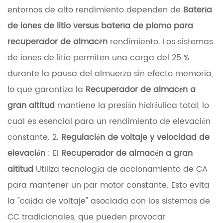
o
entornos de alto rendimiento dependen de
Batería
s
de iones de litio versus batería de plomo para
d
recuperador de almacén
rendimiento. Los sistemas
e
de iones de litio permiten una carga del 25 %
l
durante la pausa del almuerzo sin efecto memoria,
s
lo que garantiza la
Recuperador de almacén a
i
gran altitud
mantiene la presión hidráulica total, lo
s
cual es esencial para un rendimiento de elevación
t
constante. 2.
Regulación de voltaje y velocidad de
e
elevación
: El
Recuperador de almacén a gran
m
altitud
Utiliza tecnología de accionamiento de CA
a
para mantener un par motor constante. Esto evita
d
la "caída de voltaje" asociada con los sistemas de
e
CC tradicionales, que pueden provocar